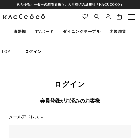
あらゆるオーダーの箱物を扱う、大川技術の編集社『KAGÜCÖCO』
KAGÜCÖCÖ
食器棚
TVボード
ダイニングテーブル
木製雑貨
TOP
ログイン
ログイン
会員登録がお済みのお客様
メールアドレス
(
必
須