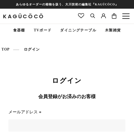
あらゆるオーダーの箱物を扱う、大川技術の編集社『KAGÜCÖCO』
KAGÜCÖCÖ
食器棚
TVボード
ダイニングテーブル
木製雑貨
TOP
ログイン
ログイン
会員登録がお済みのお客様
メールアドレス
(
必
須