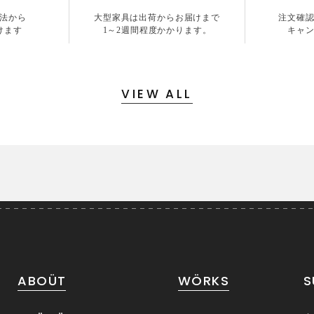
法から
大型家具は出荷からお届けまで
注文確
けます
1～2週間程度かかります。
キャ
VIEW ALL
ABOÜT
WÖRKS
S