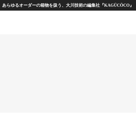
あらゆるオーダーの箱物を扱う、大川技術の編集社『KAGÜCÖCO』