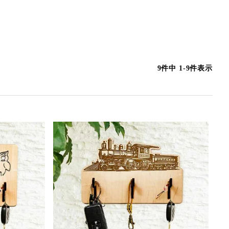
9
件中
1
-
9
件表示