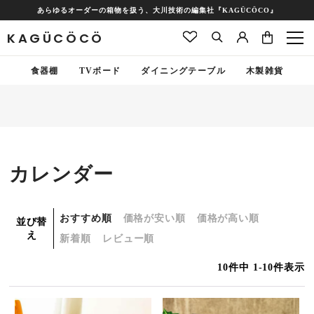
あらゆるオーダーの箱物を扱う、大川技術の編集社『KAGÜCÖCO』
KAGÜCÖCÖ
食器棚
TVボード
ダイニングテーブル
木製雑貨
カレンダー
おすすめ順
価格が安い順
価格が高い順
並び替
え
新着順
レビュー順
10
件中
1
-
10
件表示