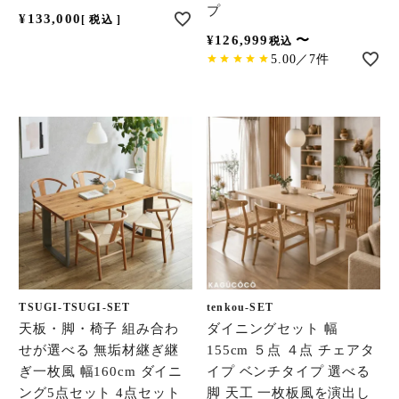
プ
¥
133,000
税込
¥
126,999
〜
税込
5.00／7件
TSUGI-TSUGI-SET
tenkou-SET
天板・脚・椅子 組み合わ
ダイニングセット 幅
せが選べる 無垢材継ぎ継
155cm ５点 ４点 チェアタ
ぎ一枚風 幅160cm ダイニ
イプ ベンチタイプ 選べる
ング5点セット 4点セット
脚 天工 一枚板風を演出し