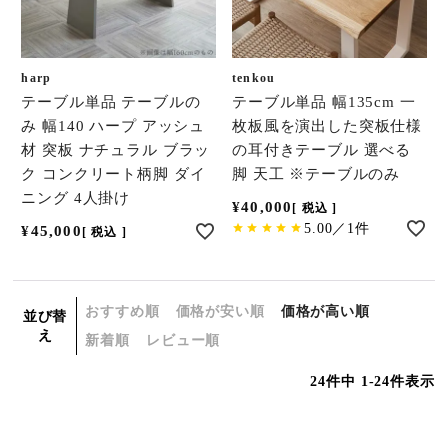
harp
tenkou
テーブル単品 テーブルの
テーブル単品 幅135cm 一
み 幅140 ハープ アッシュ
枚板風を演出した突板仕様
材 突板 ナチュラル ブラッ
の耳付きテーブル 選べる
ク コンクリート柄脚 ダイ
脚 天工 ※テーブルのみ
ニング 4人掛け
¥
40,000
税込
5.00／1件
¥
45,000
税込
おすすめ順
価格が安い順
価格が高い順
並び替
え
新着順
レビュー順
24
件中
1
-
24
件表示