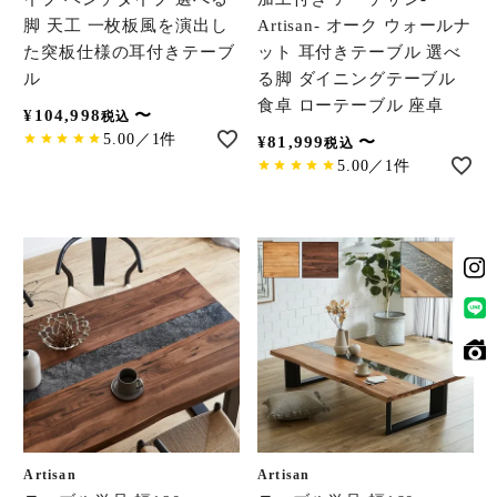
脚 天工 一枚板風を演出し
Artisan- オーク ウォールナ
た突板仕様の耳付きテーブ
ット 耳付きテーブル 選べ
ル
る脚 ダイニングテーブル
食卓 ローテーブル 座卓
¥
104,998
〜
税込
5.00／1件
¥
81,999
〜
税込
5.00／1件
Artisan
Artisan