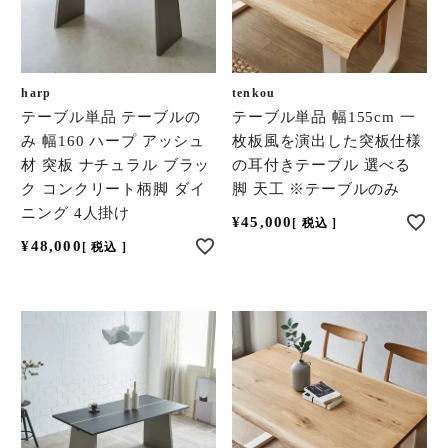
harp
tenkou
テーブル単品 テーブルの
テーブル単品 幅155cm 一
み 幅160 ハープ アッシュ
枚板風を演出した突板仕様
材 突板 ナチュラル ブラッ
の耳付きテーブル 選べる
ク コンクリート柄脚 ダイ
脚 天工 ※テーブルのみ
ニング 4人掛け
¥
45,000
税込
¥
48,000
税込