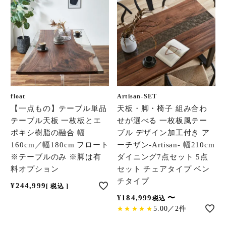
float
Artisan-SET
【一点もの】テーブル単品
天板・脚・椅子 組み合わ
テーブル天板 一枚板とエ
せが選べる 一枚板風テー
ポキシ樹脂の融合 幅
ブル デザイン加工付き ア
160cm／幅180cm フロート
ーチザン-Artisan- 幅210cm
※テーブルのみ ※脚は有
ダイニング7点セット 5点
料オプション
セット チェアタイプ ベン
チタイプ
¥
244,999
税込
¥
184,999
〜
税込
5.00／2件